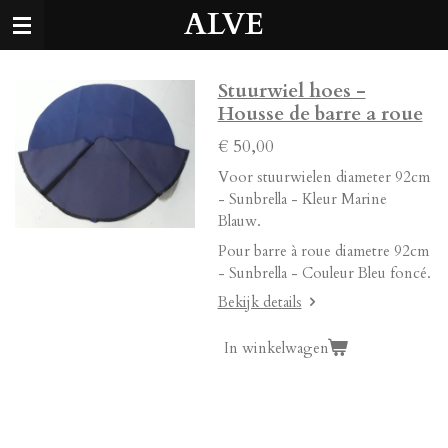
ALVE
Ga
direct
naar
de
Stuurwiel hoes -
hoofdinhoud
Housse de barre a roue
€ 50,00
Voor stuurwielen diameter 92cm
- Sunbrella - Kleur Marine
Blauw.
Pour barre à roue diametre 92cm
- Sunbrella - Couleur Bleu foncé.
Bekijk details
In winkelwagen