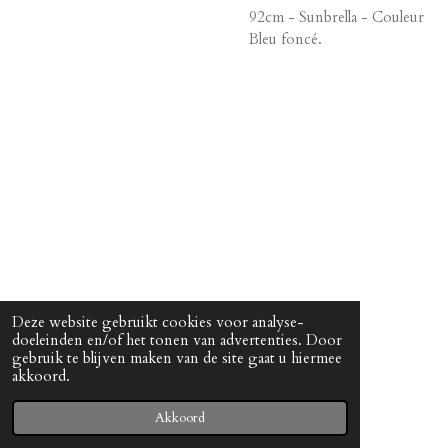
92cm - Sunbrella - Couleur
Bleu foncé.
Deze website gebruikt cookies voor analyse-
doeleinden en/of het tonen van advertenties. Door
gebruik te blijven maken van de site gaat u hiermee
akkoord.
© 2022 - 2026 ALVE
Powered by
JouwWeb
Akkoord