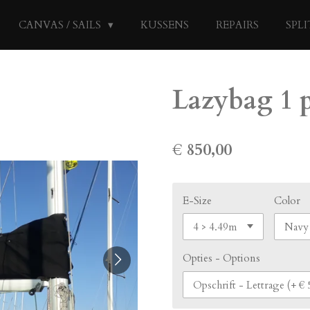
CANVAS / SAILS
KUSSENS
REPAIRS
SPLI
Lazybag 1 
€ 850,00
E-Size
Color
Opties - Options