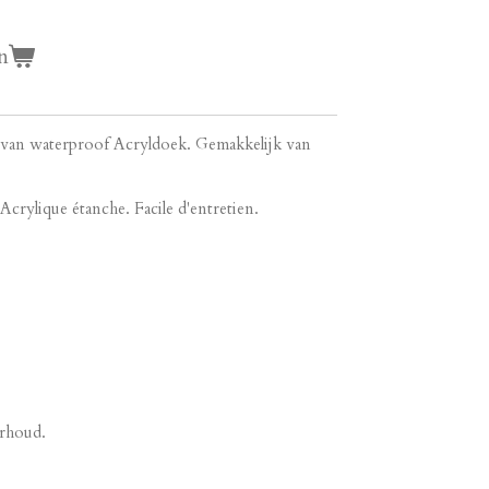
n
 van waterproof Acryldoek. Gemakkelijk van
Acrylique étanche. Facile d'entretien.
rhoud.