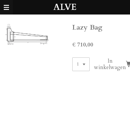
ALVE
Ga
direct
naar
de
Lazy Bag
hoofdinhoud
€ 710,00
In
winkelwagen