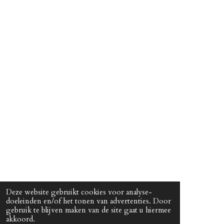
Deze website gebruikt cookies voor analyse-
doeleinden en/of het tonen van advertenties. Door
© 2022 - 2026 ALVE
gebruik te blijven maken van de site gaat u hiermee
akkoord.
Powered by
JouwWeb